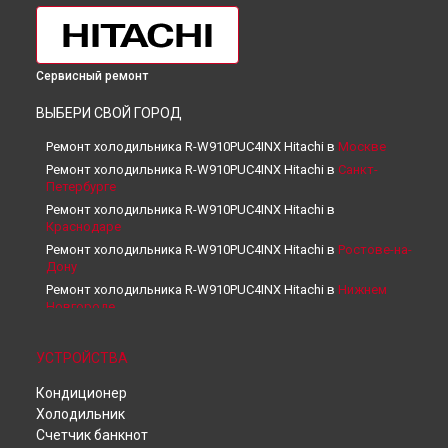
Сервисный ремонт
ВЫБЕРИ СВОЙ ГОРОД
Ремонт холодильника R-W910PUC4INX Hitachi в
Москве
Ремонт холодильника R-W910PUC4INX Hitachi в
Санкт-
Петербурге
Ремонт холодильника R-W910PUC4INX Hitachi в
Краснодаре
Ремонт холодильника R-W910PUC4INX Hitachi в
Ростове-на-
Дону
Ремонт холодильника R-W910PUC4INX Hitachi в
Нижнем
Новгороде
Ремонт холодильника R-W910PUC4INX Hitachi в
Новосибирске
УСТРОЙСТВА
Ремонт холодильника R-W910PUC4INX Hitachi в
Челябинске
Кондиционер
Ремонт холодильника R-W910PUC4INX Hitachi в
Екатеринбурге
Холодильник
Ремонт холодильника R-W910PUC4INX Hitachi в
Казани
Счетчик банкнот