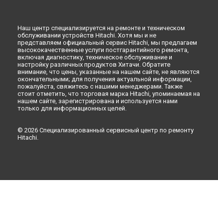
Ремонт холодильника R-W910PUC4INX Hitachi в
Рязани
Ремонт холодильника R-W910PUC4INX Hitachi в
Астрахани
Ремонт холодильника R-W910PUC4INX Hitachi в
Наш центр специализируется на ремонте и техническом
Набережных Челнах
обслуживании устройств Hitachi. Хотя мы и не
представляем официальный сервис Hitachi, мы предлагаем
Ремонт холодильника R-W910PUC4INX Hitachi в
Липецке
высококачественные услуги постгарантийного ремонта,
включая диагностику, техническое обслуживание и
настройку различных продуктов Хитачи. Обратите
внимание, что цены, указанные на нашем сайте, не являются
окончательными; для получения актуальной информации,
пожалуйста, свяжитесь с нашими менеджерами. Также
стоит отметить, что торговая марка Hitachi, упоминаемая на
нашем сайте, зарегистрирована и используется нами
только для информационных целей.
© 2026 Специализированный сервисный центр по ремонту
Hitachi.