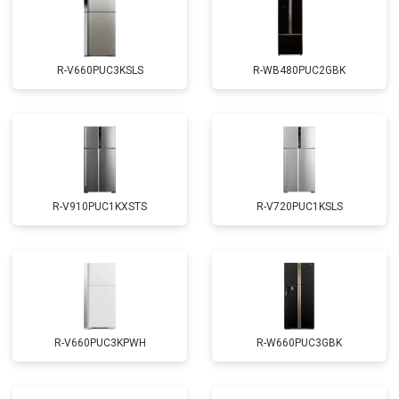
R-V660PUC3KSLS
R-WB480PUC2GBK
R-V910PUC1KXSTS
R-V720PUC1KSLS
R-V660PUC3KPWH
R-W660PUC3GBK