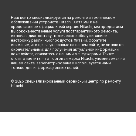
Ульяновске
Ремонт холодильника R-W720FPUC1XGBK Hitachi в
Кирове
Наш центр специализируется на ремонте и техническом
Ремонт холодильника R-W720FPUC1XGBK Hitachi в
обслуживании устройств Hitachi. Хотя мы и не
Оренбурге
представляем официальный сервис Hitachi, мы предлагаем
Ремонт холодильника R-W720FPUC1XGBK Hitachi в
высококачественные услуги постгарантийного ремонта,
Кемерово
включая диагностику, техническое обслуживание и
настройку различных продуктов Хитачи. Обратите
Ремонт холодильника R-W720FPUC1XGBK Hitachi в
внимание, что цены, указанные на нашем сайте, не являются
Новокузнецке
окончательными; для получения актуальной информации,
пожалуйста, свяжитесь с нашими менеджерами. Также
Ремонт холодильника R-W720FPUC1XGBK Hitachi в
Рязани
стоит отметить, что торговая марка Hitachi, упоминаемая на
Ремонт холодильника R-W720FPUC1XGBK Hitachi в
нашем сайте, зарегистрирована и используется нами
Астрахани
только для информационных целей.
Ремонт холодильника R-W720FPUC1XGBK Hitachi в
Набережных Челнах
© 2026 Специализированный сервисный центр по ремонту
Ремонт холодильника R-W720FPUC1XGBK Hitachi в
Липецке
Hitachi.