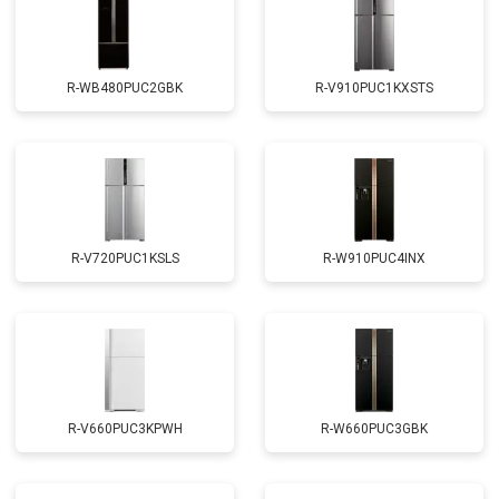
R-WB480PUC2GBK
R-V910PUC1KXSTS
R-V720PUC1KSLS
R-W910PUC4INX
R-V660PUC3KPWH
R-W660PUC3GBK