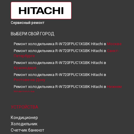
Сервисный ремонт
ВЫБЕРИ СВОЙ ГОРОД
Ремонт холодильника R-W720FPUC1XGBK Hitachi в
Москве
Ремонт холодильника R-W720FPUC1XGBK Hitachi в
Санкт-
Петербурге
Ремонт холодильника R-W720FPUC1XGBK Hitachi в
Краснодаре
Ремонт холодильника R-W720FPUC1XGBK Hitachi в
Ростове-на-Дону
Ремонт холодильника R-W720FPUC1XGBK Hitachi в
Нижнем
Новгороде
Ремонт холодильника R-W720FPUC1XGBK Hitachi в
Новосибирске
УСТРОЙСТВА
Ремонт холодильника R-W720FPUC1XGBK Hitachi в
Челябинске
Кондиционер
Ремонт холодильника R-W720FPUC1XGBK Hitachi в
Холодильник
Екатеринбурге
Счетчик банкнот